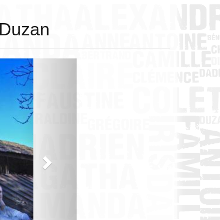
e Duzan
Next